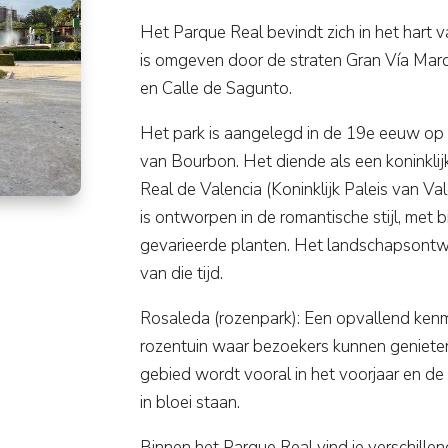
Het Parque Real bevindt zich in het hart v
is omgeven door de straten Gran Vía Mar
en Calle de Sagunto.
Het park is aangelegd in de 19e eeuw op in
van Bourbon. Het diende als een koninklij
Real de Valencia (Koninklijk Paleis van Val
is ontworpen in de romantische stijl, met 
gevarieerde planten. Het landschapsontwe
van die tijd.
Rosaleda (rozenpark): Een opvallend kenm
rozentuin waar bezoekers kunnen genieten 
gebied wordt vooral in het voorjaar en 
in bloei staan.
Binnen het Parque Real vind je verschill