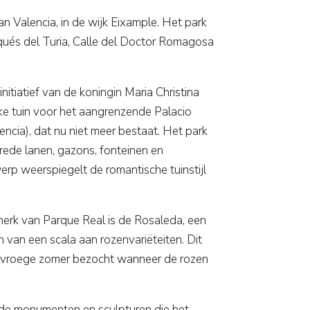
an Valencia, in de wijk Eixample. Het park
qués del Turia, Calle del Doctor Romagosa
itiatief van de koningin Maria Christina
ke tuin voor het aangrenzende Palacio
encia), dat nu niet meer bestaat. Het park
brede lanen, gazons, fonteinen en
rp weerspiegelt de romantische tuinstijl
erk van Parque Real is de Rosaleda, een
van een scala aan rozenvariëteiten. Dit
de vroege zomer bezocht wanneer de rozen
ende monumenten en sculpturen die het